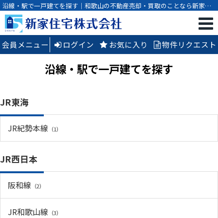
沿線・駅で一戸建てを探す｜和歌山の不動産売却・買取のことなら新家住
宅株式会社
会員メニュー
ログイン
お気に入り
物件リクエスト
沿線・駅で一戸建てを探す
JR東海
JR紀勢本線
（1）
JR西日本
阪和線
（2）
JR和歌山線
（3）