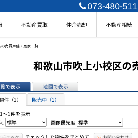
073-480-511
報
不動産買取
仲介売却
不動産相続
区の売買戸建・売家一覧
和歌山市吹上小校区の
表示
地図で表示
物件（1）
販売中（1）
 1～1件を表示
え
画像優先度
チェックした物件をまとめて
てチェック
お問い合わせ