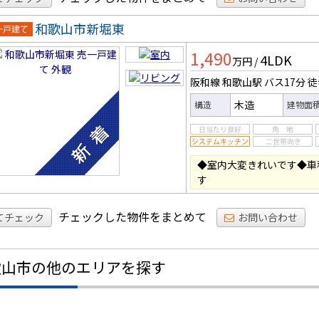
和歌山市新堀東
一戸建
1,490
4LDK
万円
/
阪和線 和歌山駅
バス17分
徒
木造
構造
建物面
◆室内大変きれいです◆車
す
チェックした物件をまとめて
てチェック
お問い合わせ
歌山市の他のエリアを探す