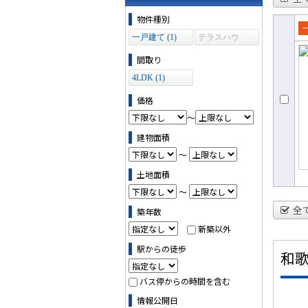
物件の条件で絞り込む
物件種別
一戸建て (1)
テラスハウ
売
ス (0)
て
間取り
4LDK (1)
価格
～
建物面積
～
土地面積
～
全
築年数
新築以外
駅からの徒歩
和
バス停からの時間を含む
情報公開日