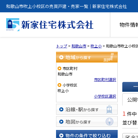
和歌山市吹上小校区の売買戸建・売家一覧｜新家住宅株式会社
物件情
トップ
>
和歌山市
>
吹上小
>
和歌山市吹上小校
地域から探す
市区町村
和歌山市
市区町村選択
小学校区
吹上小
一覧で
小学校区選択
公開
1
件中
沿線・駅から探す
並び替
地図から探す
全