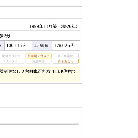
1999年11月築
（築26年）
歩2分
2
2
100.11m
128.02m
積
土地面積
種制限なし２台駐車可能な４LDK住居で