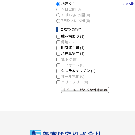
小豆島
指定なし
本日公開
(0)
3日以内に公開
(0)
7日以内に公開
(0)
こだわり条件
駐車場あり
(1)
角地
(0)
即引渡し可
(1)
現在募集中
(1)
値下げ
(0)
リフォーム
(0)
システムキッチン
(1)
オール電化
(0)
バリアフリー
(0)
すべてのこだわり条件を見る