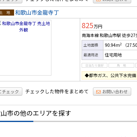
和歌山市金龍寺丁
土地
825
万円
南海本線 和歌山市駅
徒歩27
2
90.94m
（27.
土地面積
住宅用地
最適用途
◆都市ガス、公共下水完備
チェックした物件をまとめて
てチェック
お問い合わせ
歌山市の他のエリアを探す