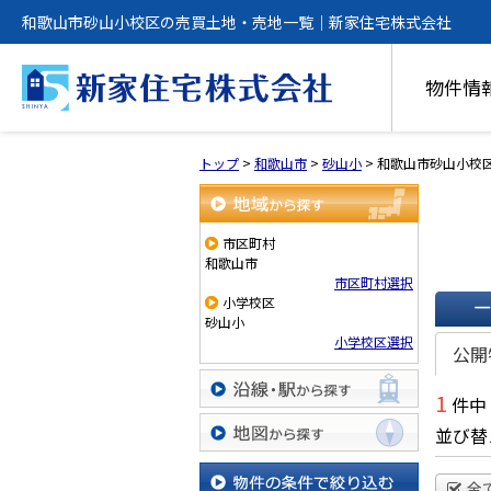
和歌山市砂山小校区の売買土地・売地一覧｜新家住宅株式会社
物件情
トップ
>
和歌山市
>
砂山小
>
和歌山市砂山小校
地域から探す
市区町村
和歌山市
市区町村選択
小学校区
砂山小
一覧で
小学校区選択
公開
1
件中
沿線・駅から探す
並び替
地図から探す
全