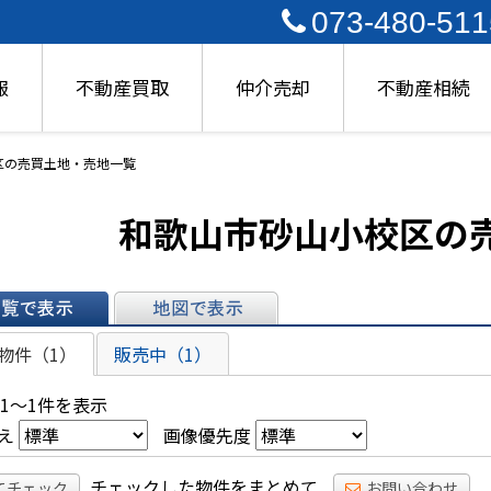
073-480-511
報
不動産買取
仲介売却
不動産相続
区の売買土地・売地一覧
和歌山市砂山小校区の
表示
地図で表示
物件（1）
販売中（1）
 1～1件を表示
え
画像優先度
チェックした物件をまとめて
てチェック
お問い合わせ