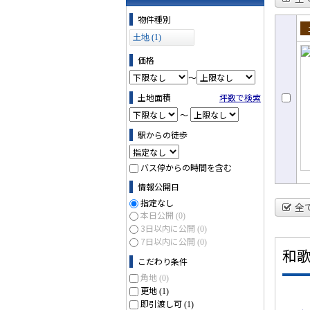
物件の条件で絞り込む
物件種別
土地 (1)
売
価格
～
土地面積
坪数で検索
～
駅からの徒歩
バス停からの時間を含む
情報公開日
指定なし
全
本日公開
(0)
3日以内に公開
(0)
7日以内に公開
(0)
和
こだわり条件
角地
(0)
更地
(1)
即引渡し可
(1)