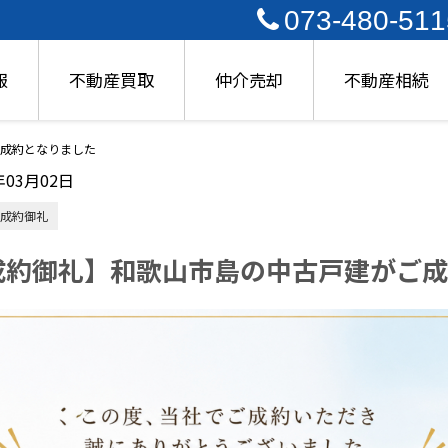
073-480-511
報
不動産買取
仲介売却
不動産相続
成約となりました
年03月02日
成約御礼
成約御礼】和歌山市島の中古戸建がご成