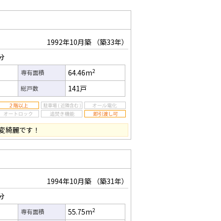
1992年10月築
（築33年）
分
2
64.46m
専有面積
141戸
総戸数
変綺麗です！
1994年10月築
（築31年）
分
2
55.75m
専有面積