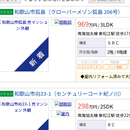
和歌山市狐島（クローバーメゾン狐島 206号）
マンシ
969
3LDK
ン
万円
/
南海加太線 東松江駅
徒歩17
ＳＲＣ
構造
2階
/
9階建
所在階/階数
◆室内リフォーム済みで大
和歌山市向33-1（センチュリーコート紀ノ川）
マンシ
298
2SDK
ン
万円
/
南海加太線 東松江駅
徒歩22
ＲＣ
構造