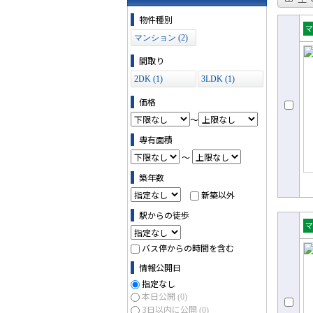
物件の条件で絞り込む
物件種別
マンション (2)
売
ョ
間取り
2DK (1)
3LDK (1)
価格
～
専有面積
～
築年数
新築以外
駅からの徒歩
売
バス停からの時間を含む
ョ
情報公開日
指定なし
本日公開
(0)
3日以内に公開
(0)