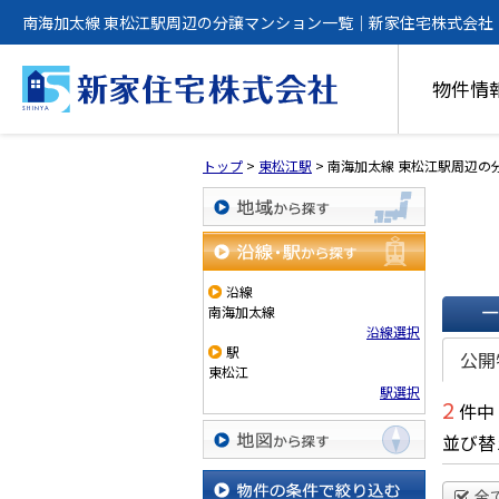
南海加太線 東松江駅周辺の分譲マンション一覧｜新家住宅株式会社
物件情
トップ
>
東松江駅
>
南海加太線 東松江駅周辺の
地域から探す
沿線・駅から探す
沿線
南海加太線
沿線選択
一覧で
駅
公開
東松江
駅選択
2
件中
並び替
地図から探す
全