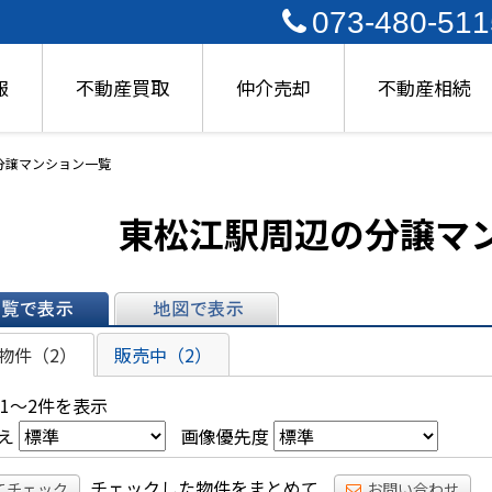
073-480-511
報
不動産買取
仲介売却
不動産相続
分譲マンション一覧
東松江駅周辺の分譲マ
表示
地図で表示
物件（2）
販売中（2）
 1～2件を表示
え
画像優先度
チェックした物件をまとめて
てチェック
お問い合わせ