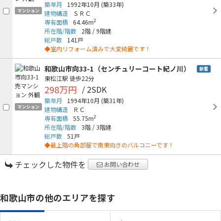
築年月
1992年10月
(築33年)
マンション
建物構造
ＳＲＣ
2
専有面積
64.46m
所在階/階数
2階
/
9階建
総戸数
141戸
◆室内リフォーム済みで大変綺麗です！
和歌山市向33-1（センチュリーコート紀ノ川）
新着
東松江駅
徒歩22分
298万円
/ 2SDK
築年月
1994年10月
(築31年)
マンション
建物構造
ＲＣ
2
専有面積
55.75m
所在階/階数
3階
/
3階建
総戸数
51戸
◆最上階の角部屋で南東向きのバルコニーです！
チェックした物件を
お問い合わせ
和歌山市の他のエリアを探す