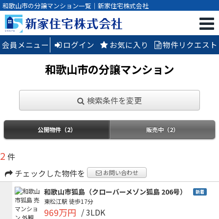
和歌山市の分譲マンション一覧｜新家住宅株式会社
会員メニュー
ログイン
お気に入り
物件リクエスト
和歌山市の分譲マンション
検索条件を変更
公開物件（2）
販売中（2）
2
件
チェックした物件を
お問い合わせ
和歌山市狐島（クローバーメゾン狐島 206号）
新着
東松江駅
徒歩17分
969万円
/ 3LDK